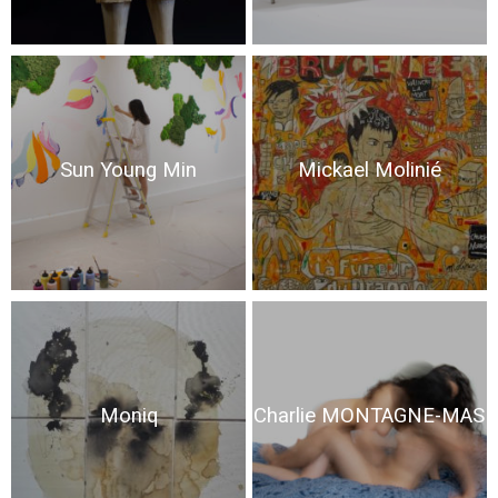
Sun Young Min
Mickael Molinié
Moniq
Charlie MONTAGNE-MAS