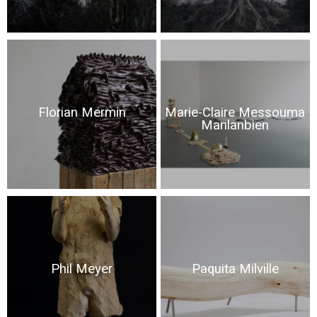
Florian Mermin
Marie-Claire Messouma
Manlanbien
Phil Meyer
Paquita Milville