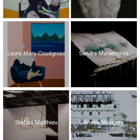
Laure Mary-Couégnias
Sandra Matamoros
Stefani Matthieu
Ariane Maugery