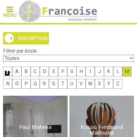
MENU
INSCRIPTION
Filtrer par école :
A
B
C
D
E
F
G
H
I
J
K
L
M
N
O
P
Q
R
S
T
U
V
W
X
Y
Z
Paul Maheke
Kokou Ferdinand
Makouvia