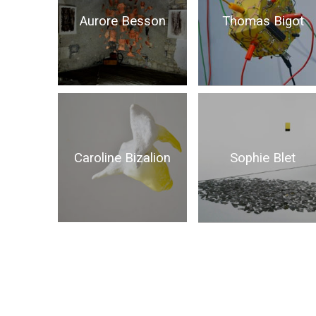
Aurore Besson
Thomas Bigot
Caroline Bizalion
Sophie Blet