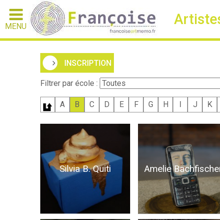
Artiste
MENU
INSCRIPTION
Filtrer par école :
A
B
C
D
E
F
G
H
I
J
K
Silvia B. Quiti
Amelie Bachfische