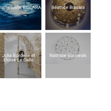
Béatrice Bissara
mmanuelle BISCARA
Nathalie Borowski
Julia Borderie et
Eloïse Le Gallo