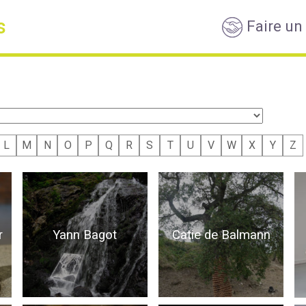
s
Faire un
L
M
N
O
P
Q
R
S
T
U
V
W
X
Y
Z
Yann Bagot
Catie de Balmann
r