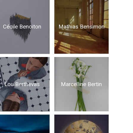
Mathias Bensimon
Cécile Benoiton
Marcelline Bertin
Lou Berthevas