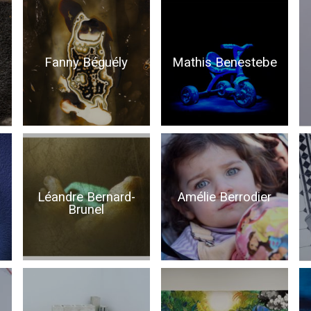
Fanny Béguély
Mathis Benestebe
Léandre Bernard-
Amélie Berrodier
Brunel