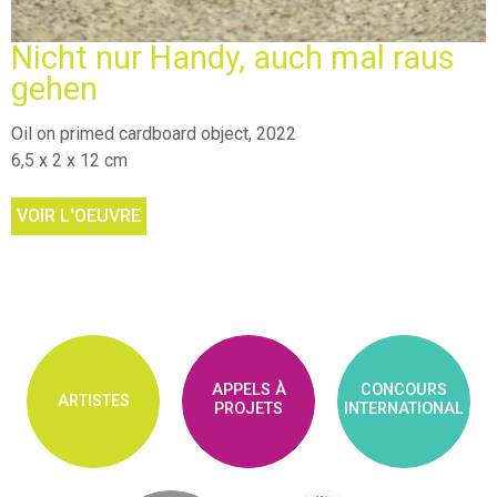
Nicht nur Handy, auch mal raus
gehen
Oil on primed cardboard object, 2022
6,5 x 2 x 12 cm
VOIR L'OEUVRE
APPELS À
CONCOURS
ARTISTES
PROJETS
INTERNATIONAL