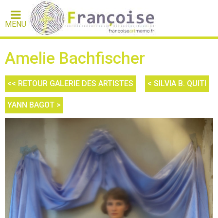
MENU
Amelie Bachfischer
<< RETOUR GALERIE DES ARTISTES
< SILVIA B. QUITI
YANN BAGOT >