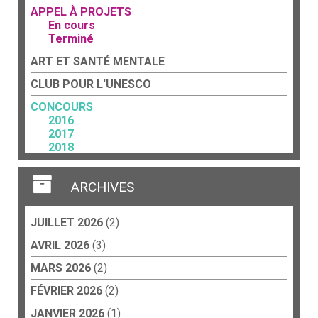
APPEL À PROJETS
En cours
Terminé
ART ET SANTÉ MENTALE
CLUB POUR L'UNESCO
CONCOURS
2016
2017
2018
2023
FORCE TERRITORIALE
ARCHIVES
Acteurs culturels
Art et travail
JUILLET 2026
(2)
CCP
Éducation
AVRIL 2026
(3)
Collèges
Écoles
MARS 2026
(2)
Lycées
FÉVRIER 2026
(2)
Résidences d’artistes
JANVIER 2026
(1)
PEINTURE