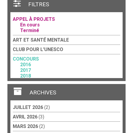
FILTRES
APPEL À PROJETS
En cours
Terminé
ART ET SANTÉ MENTALE
CLUB POUR L'UNESCO
CONCOURS
2016
2017
2018
2023
FORCE TERRITORIALE
ARCHIVES
Acteurs culturels
Art et travail
JUILLET 2026
(2)
CCP
Éducation
AVRIL 2026
(3)
Collèges
Écoles
MARS 2026
(2)
Lycées