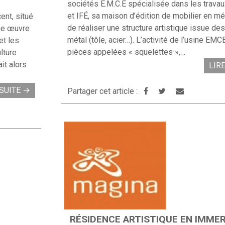
sociétés E.M.C.E spécialisée dans les travau
et IFÉ, sa maison d’édition de mobilier en mét
ent, situé
de réaliser une structure artistique issue de
une œuvre
métal (tôle, acier…). L’activité de l’usine EM
et les
pièces appelées « squelettes »,…
lture
it alors
LIR
 SUITE
→
Partager cet article :
RÉSIDENCE ARTISTIQUE EN IMMER