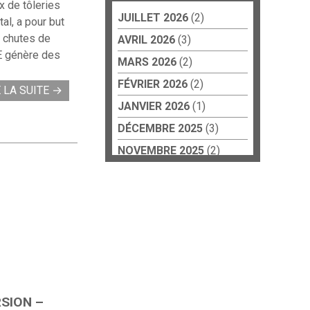
x de tôleries
Acteurs culturels
JUILLET 2026
(2)
Art et travail
al, a pour but
CCP
s chutes de
AVRIL 2026
(3)
Éducation
CE génère des
Collèges
MARS 2026
(2)
Écoles
FÉVRIER 2026
(2)
Lycées
E LA SUITE
→
Résidences
JANVIER 2026
(1)
d’artistes
DÉCEMBRE 2025
(3)
PEINTURE
NOVEMBRE 2025
(2)
PHOTOGRAPHIE
SEPTEMBRE 2025
(5)
PLATEFORME
DÉCEMBRE 2024
(1)
RÉSIDENCE
2026 – Art, société,
NOVEMBRE 2024
(1)
psychiatrie –
AOÛT 2024
Françoise x Cité
(2)
internationale des
JUIN 2024
(1)
arts
2027 – Art, société,
MAI 2024
(3)
psychiatrie –
SION –
Françoise x Cité
AVRIL 2024
(3)