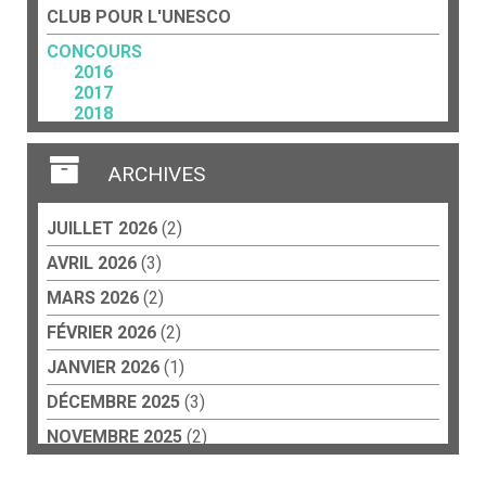
CLUB POUR L'UNESCO
CONCOURS
2016
2017
2018
2023
FORCE TERRITORIALE
ARCHIVES
Acteurs culturels
Art et travail
JUILLET 2026
(2)
CCP
Éducation
AVRIL 2026
(3)
Collèges
Écoles
MARS 2026
(2)
Lycées
FÉVRIER 2026
(2)
Résidences d’artistes
JANVIER 2026
(1)
PEINTURE
DÉCEMBRE 2025
(3)
PHOTOGRAPHIE
NOVEMBRE 2025
(2)
PLATEFORME
SEPTEMBRE 2025
(5)
RÉSIDENCE