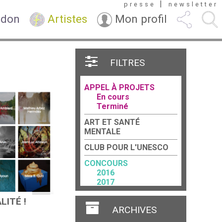
|
presse
newsletter
 don
Artistes
Mon profil
FILTRES
APPEL À PROJETS
En cours
Terminé
ART ET SANTÉ
MENTALE
CLUB POUR L'UNESCO
CONCOURS
2016
2017
2018
ITÉ !
2023
ARCHIVES
FORCE TERRITORIALE