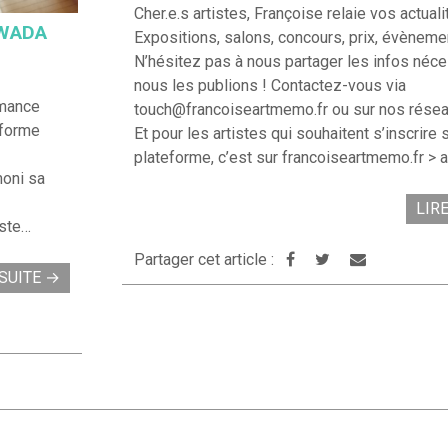
Cher.e.s artistes, Françoise relaie vos actuali
AWADA
Expositions, salons, concours, prix, évènem
N’hésitez pas à nous partager les infos néce
nous les publions ! Contactez-vous via
mance
touch@francoiseartmemo.fr ou sur nos rése
eforme
Et pour les artistes qui souhaitent s’inscrire 
plateforme, c’est sur francoiseartmemo.fr > 
moni sa
LIR
iste…
Partager cet article :
 SUITE
→