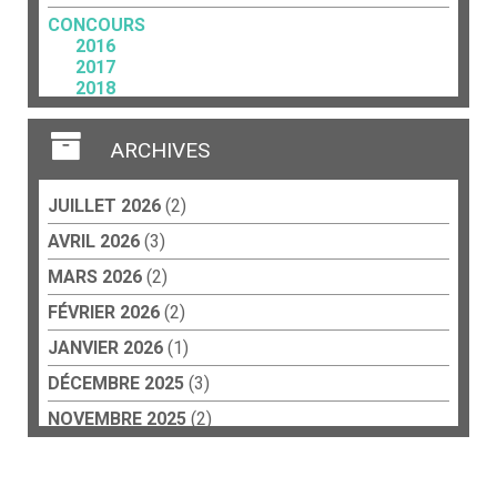
CONCOURS
2016
2017
2018
2023
FORCE TERRITORIALE
ARCHIVES
Acteurs culturels
Art et travail
JUILLET 2026
(2)
CCP
Éducation
AVRIL 2026
(3)
Collèges
Écoles
MARS 2026
(2)
Lycées
FÉVRIER 2026
(2)
Résidences d’artistes
JANVIER 2026
(1)
PEINTURE
DÉCEMBRE 2025
(3)
PHOTOGRAPHIE
NOVEMBRE 2025
(2)
PLATEFORME
SEPTEMBRE 2025
(5)
RÉSIDENCE
2026 – Art, société, psychiatrie – Françoise
DÉCEMBRE 2024
(1)