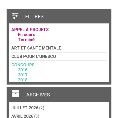
FILTRES
APPEL À PROJETS
En cours
Terminé
ART ET SANTÉ MENTALE
CLUB POUR L'UNESCO
CONCOURS
2016
2017
2018
2023
FORCE TERRITORIALE
ARCHIVES
Acteurs culturels
Art et travail
JUILLET 2026
(2)
CCP
Éducation
AVRIL 2026
(3)