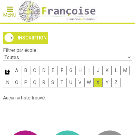
MENU
INSCRIPTION
Filtrer par école :
A
B
C
D
E
F
G
H
I
J
K
L
M
N
O
P
Q
R
S
T
U
V
W
X
Y
Z
Aucun artiste trouvé.