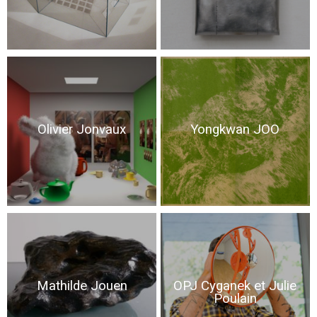
Olivier Jonvaux
Yongkwan JOO
Mathilde Jouen
OPJ Cyganek et Julie
Poulain