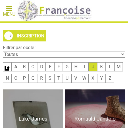
MENU
INSCRIPTION
Filtrer par école :
A
B
C
D
E
F
G
H
I
J
K
L
M
N
O
P
Q
R
S
T
U
V
W
X
Y
Z
Luke James
Romuald Jandolo