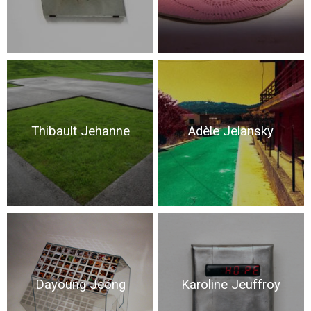
Thibault Jehanne
Adèle Jelansky
Dayoung Jeong
Karoline Jeuffroy