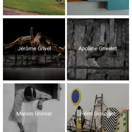
Jérôme Grivel
Apolline Grivelet
Marion Gronier
Rémi Groussin