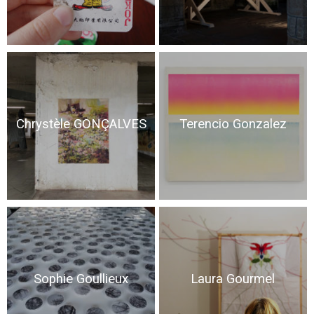
Chrystèle GONÇALVES
Terencio Gonzalez
Sophie Goullieux
Laura Gourmel