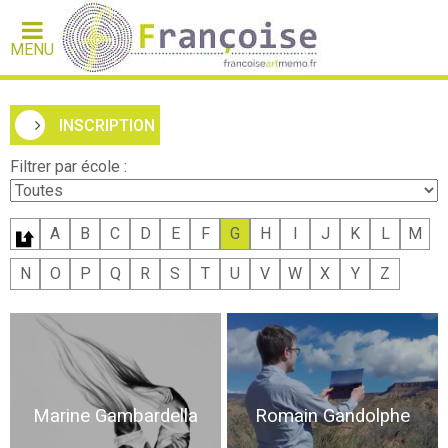
MENU
INSCRIPTION
Filtrer par école :
A
B
C
D
E
F
G
H
I
J
K
L
M
N
O
P
Q
R
S
T
U
V
W
X
Y
Z
Marine Gambardella
Romain Gandolphe