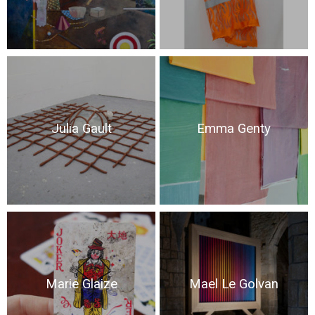
Julia Gault
Emma Genty
Marie Glaize
Mael Le Golvan