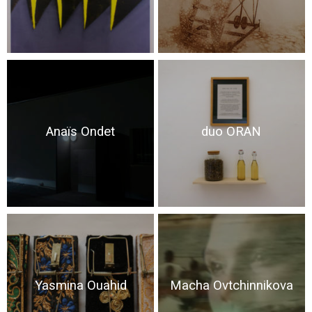
Anaïs Ondet
duo ORAN
Yasmina Ouahid
Macha Ovtchinnikova