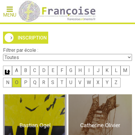
MENU
INSCRIPTION
Filtrer par école :
A
B
C
D
E
F
G
H
I
J
K
L
M
N
O
P
Q
R
S
T
U
V
W
X
Y
Z
Bastian Ogel
Catherine Olivier