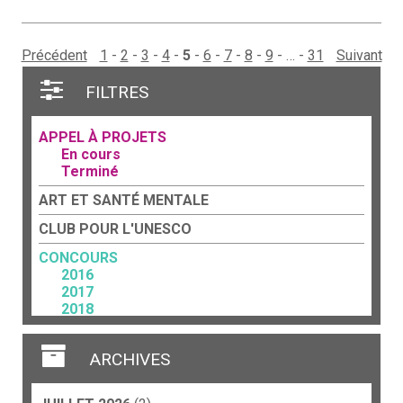
Précédent
1
2
3
4
5
6
7
8
9
…
31
Suivant
FILTRES
APPEL À PROJETS
En cours
Terminé
ART ET SANTÉ MENTALE
CLUB POUR L'UNESCO
CONCOURS
2016
2017
2018
2023
FORCE TERRITORIALE
ARCHIVES
Acteurs culturels
Art et travail