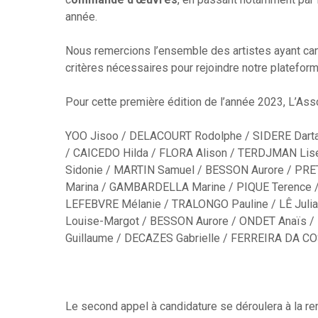
année.
Nous remercions l’ensemble des artistes ayant can
critères nécessaires pour rejoindre notre plateform
Pour cette première édition de l’année 2023, L’Asso
YOO Jisoo / DELACOURT Rodolphe / SIDERE Dart
/ CAICEDO Hilda / FLORA Alison / TERDJMAN Lise
Sidonie / MARTIN Samuel / BESSON Aurore / PR
Marina / GAMBARDELLA Marine / PIQUE Terence /
LEFEBVRE Mélanie / TRALONGO Pauline / LÊ Jul
Louise-Margot / BESSON Aurore / ONDET Anaïs 
Guillaume / DECAZES Gabrielle / FERREIRA DA CO
Le second appel à candidature se déroulera à la re