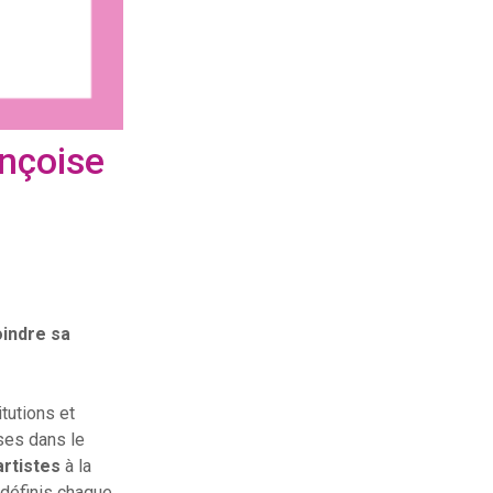
ançoise
oindre sa
tutions et
ises dans le
artistes
à la
edéfinis chaque