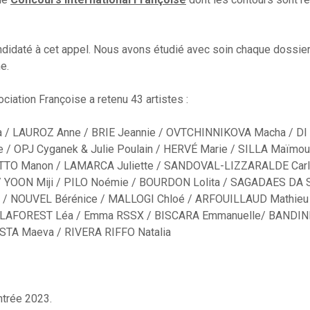
didaté à cet appel. Nous avons étudié avec soin chaque dossier
e.
ciation Françoise a retenu 43 artistes :
a / LAUROZ Anne / BRIE Jeannie / OVTCHINNIKOVA Macha / DI
 / OPJ Cyganek & Julie Poulain / HERVÉ Marie / SILLA Maïmou
ETTO Manon / LAMARCA Juliette / SANDOVAL-LIZZARALDE Car
 YOON Miji / PILO Noémie / BOURDON Lolita / SAGADAES DA S
ia / NOUVEL Bérénice / MALLOGI Chloé / ARFOUILLAUD Mathi
/ LAFOREST Léa / Emma RSSX / BISCARA Emmanuelle/ BANDINI
STA Maeva / RIVERA RIFFO Natalia
ntrée 2023.