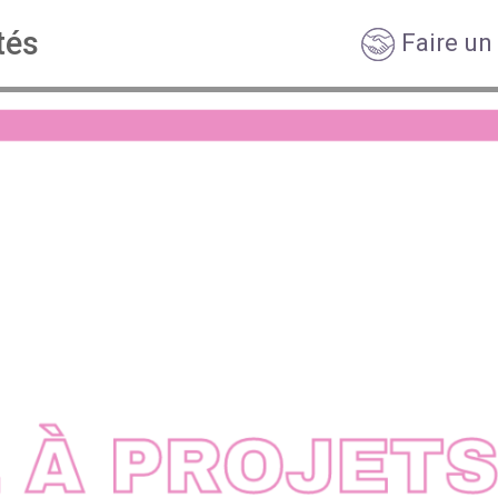
tés
Faire un