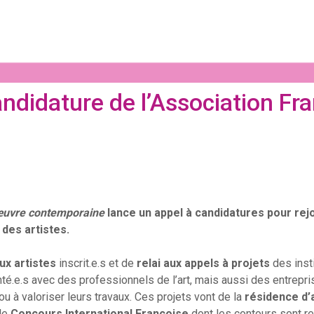
andidature de l’Association Fr
’œuvre contemporaine
lance un appel à candidatures pour rej
des artistes.
ux artistes
inscrit.e.s et de
relai aux appels à projets
des insti
enté.e.s avec des professionnels de l’art, mais aussi des entrepr
ou à valoriser leurs travaux. Ces projets vont de la
résidence d’
 le
Concours International Françoise
dont les contours sont r