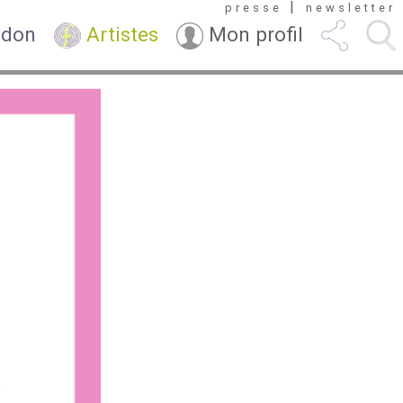
|
presse
newsletter
 don
Artistes
Mon profil