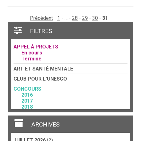
Précédent
1
…
28
29
30
31
FILTRES
APPEL À PROJETS
En cours
Terminé
ART ET SANTÉ MENTALE
CLUB POUR L'UNESCO
CONCOURS
2016
2017
2018
2023
FORCE TERRITORIALE
ARCHIVES
Acteurs culturels
Art et travail
JUILLET 2026
(2)
CCP