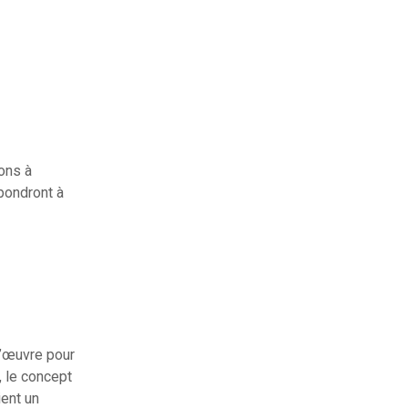
ons à
répondront à
 l’œuvre pour
, le concept
ient un