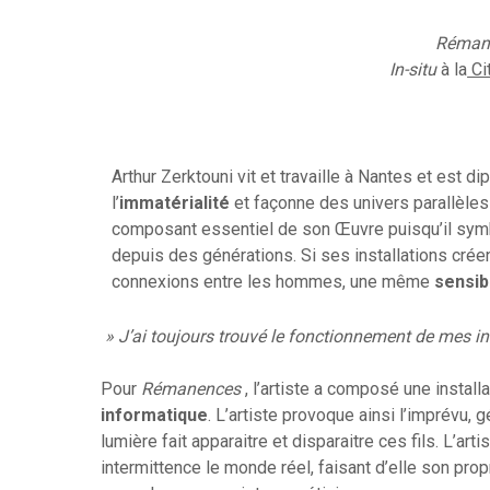
Réman
In-situ
à la
Ci
Arthur Zerktouni vit et travaille à Nantes et est d
l’
immatérialité
et façonne des univers parallèle
composant essentiel de son Œuvre puisqu’il symbo
depuis des générations. Si ses installations créen
connexions entre les hommes, une même
sensib
» J’ai toujours trouvé le fonctionnement de mes ins
Pour
Rémanences
, l’artiste a composé une installati
informatique
. L’artiste provoque ainsi l’imprévu, g
lumière fait apparaitre et disparaitre ces fils. L’art
intermittence le monde réel, faisant d’elle son pro