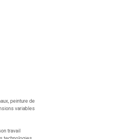
haux, peinture de
nsions variables
son travail
les technologies