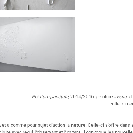
Peinture pariétale
, 2014/2016, peinture
in-situ
, c
colle, dime
ivet a comme pour sujet d’action la
nature
. Celle-ci s’offre dans 
ploite avec recul, l’observant et l’imitant. Il convoque les nouvel