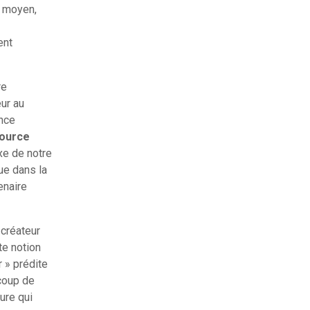
n moyen,
ent
re
ur au
nce
source
xe de notre
que dans la
enaire
 créateur
te notion
r » prédite
coup de
ure qui