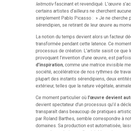
leitmotiv
fascinant et revendiqué. L’œuvre s’ac
certains artistes d’ailleurs ne cherchent aucu
simplement Pablo Picasso : » Je ne cherche pa
sérendipien, se retirant de leur œuvre au mom
La notion du temps devient alors un facteur déci
transformée pendant cette latence. Ce moment 
processus de création. L’artiste saisit ce que l
provoquant l’invention d’une œuvre, est parfoi
d’inspiration
, comme une matrice invisible me
société, accélératrice de nos rythmes de travail
plupart des instants sérendipiens, deux entités
extérieur, telles que la nature végétale, anima
Ce moment particulier où
l’œuvre devient a
devient spectateur d’un processus qu’il a décle
transparaît dans beaucoup de pratiques artisti
par Roland Barthes, semble correspondre à n
domaines. Sa production est automatisée, laiss