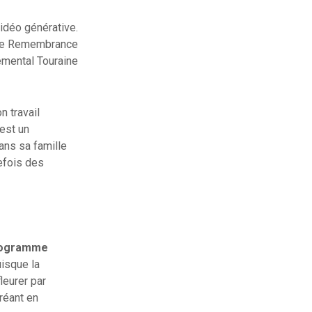
 vidéo générative.
elle Remembrance
mental Touraine
n travail
l est un
ans sa famille
tefois des
ogramme
uisque la
fleurer par
réant en