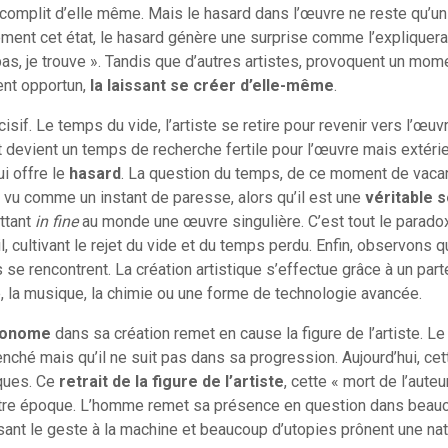
complit d’elle même. Mais le hasard dans l’œuvre ne reste qu’u
nement cet état, le hasard génère une surprise comme l’expliquera
s, je trouve ». Tandis que d’autres artistes, provoquent un mom
ent opportun,
la laissant se créer d’elle-même
.
sif. Le temps du vide, l’artiste se retire pour revenir vers l’œuv
devient un temps de recherche fertile pour l’œuvre mais extérie
ui offre le
hasard
. La question du temps, de ce moment de vaca
s vu comme un instant de paresse, alors qu’il est une
véritable 
ttant
in fine
au monde une œuvre singulière. C’est tout le parado
, cultivant le rejet du vide et du temps perdu. Enfin, observons 
 se rencontrent. La création artistique s’effectue grâce à un part
le, la musique, la chimie ou une forme de technologie avancée.
utonome
dans sa création remet en cause la figure de l’artiste. Le
nché mais qu’il ne suit pas dans sa progression. Aujourd’hui, cet
ques. Ce
retrait de la figure de l’artiste
, cette « mort de l’auteu
otre époque. L’homme remet sa présence en question dans beau
ant le geste à la machine et beaucoup d’utopies prônent une nat