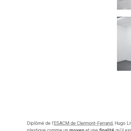
Diplômé de l’
ESACM de Clermont-Ferrand
, Hugo L
plastique comme un
moyen
et une
finalité
qu’il ex