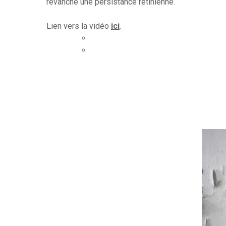
revanche une persistance rétinienne.
Lien vers la vidéo
ici
.