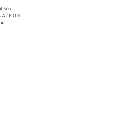
nt son
K A Ï R O S
 ou