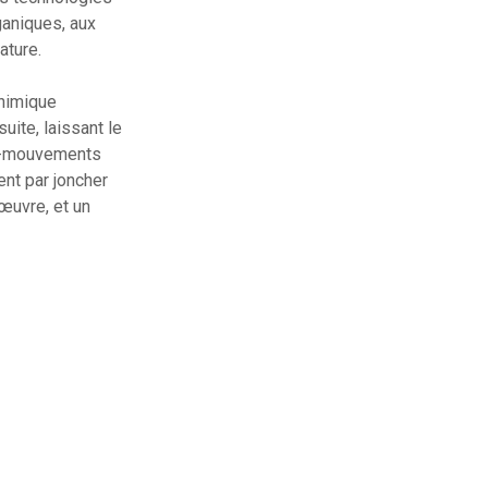
aniques, aux
ature.
chimique
uite, laissant le
cro-mouvements
ent par joncher
’œuvre, et un