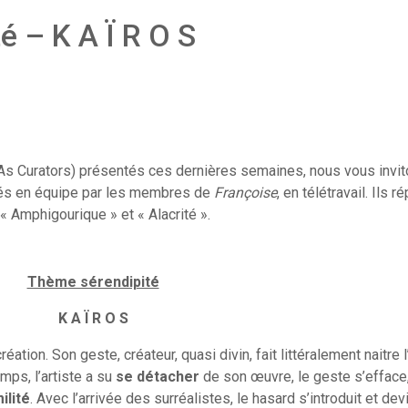
 – K A Ï R O S
s Curators) présentés ces dernières semaines, nous vous invit
enés en équipe par les membres de
Françoise
, en télétravail. Ils 
 « Amphigourique » et « Alacrité ».
Thème sérendipité
K A Ï R O S
création. Son geste, créateur, quasi divin, fait littéralement naitre
mps, l’artiste a su
se détacher
de son œuvre, le geste s’efface
ilité
. Avec l’arrivée des surréalistes, le hasard s’introduit et dev