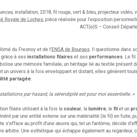
ences
, installation, 2018, fil rouge, vert & bleu, projecteur vidéo,
té Royale de Loches
, pièce réalisée pour l’exposition personn
ACT(e)S – Conseil Départe
iplômé du Fresnoy et de l’
ENSA de Bourges
. Il questionne dans so
s grâce à ses
installations filaires
et ses
performances
. Le fi
lise une mémoire familiale, un héritage lié au textile présent d
t un univers à la fois enveloppant et distant, elles génèrent tou
ilité partagée
.
tallations par hasard, la sérendipité est pour moi essentielle. »
on filaire utilisant à la fois la
couleur
, la
lumière
, le
fil
et un
pr
énéré par une entité externe sur une matérialité (le fil) en fuite, p
iste s’efface au profit d’une œuvre qui, tel un fantôme, décide d’ef
pre arbitre. Une esthétique qui échappe également au regardeur, c