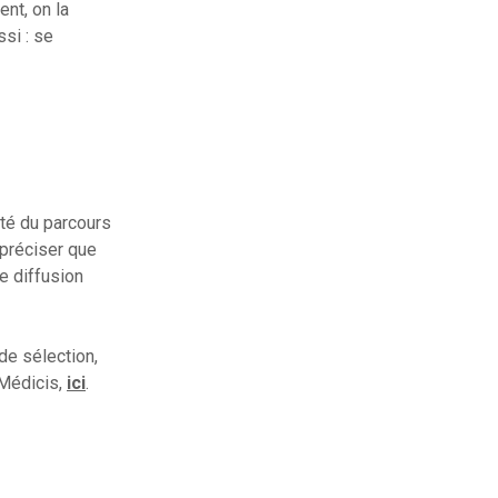
nt, on la
ssi : se
ité du parcours
 préciser que
e diffusion
 de sélection,
 Médicis,
ici
.