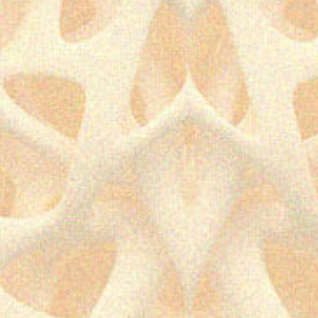
[APPEL À CANDIDATURES]
RÉSIDENCE FRANÇOISE X
CITÉ DES ARTS
9 juillet 2026