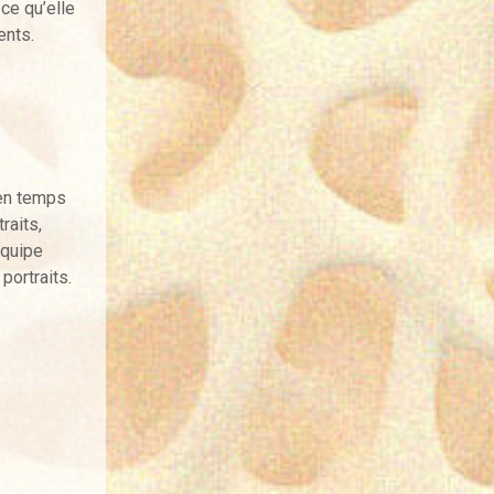
ce qu’elle
ents.
 en temps
raits,
équipe
portraits.