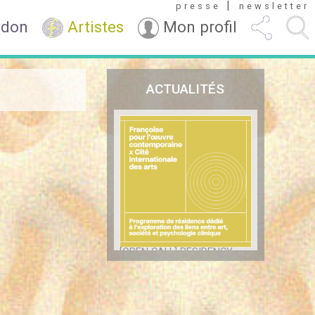
|
presse
newsletter
 don
Artistes
Mon profil
ACTUALITÉS
[OPEN CALL] RESIDENCY
FRANÇOISE X CITÉ DES
ARTS
9 juillet 2026