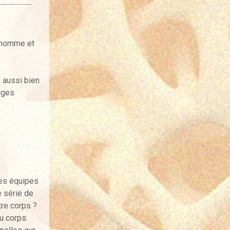
l’homme et
d aussi bien
ages
les équipes
 série de
re corps ?
u corps.