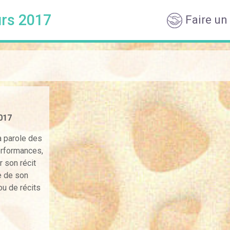
rs 2017
Faire un
017
a parole des
performances,
 son récit
e de son
ou de récits