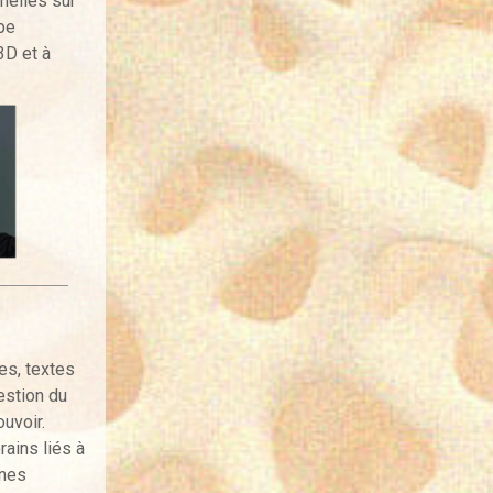
nelles sur
pe
3D et à
es, textes
estion du
uvoir.
ains liés à
ones