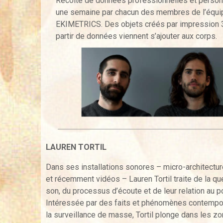
Récolte de données professionnelles et person
une semaine par chacun des membres de l’équi
EKIMETRICS. Des objets créés par impression 
partir de données viennent s’ajouter aux corps.
LAUREN TORTIL
Dans ses installations sonores – micro-architectur
et récemment vidéos – Lauren Tortil traite de la qu
son, du processus d’écoute et de leur relation au po
Intéressée par des faits et phénomènes contempor
la surveillance de masse, Tortil plonge dans les z