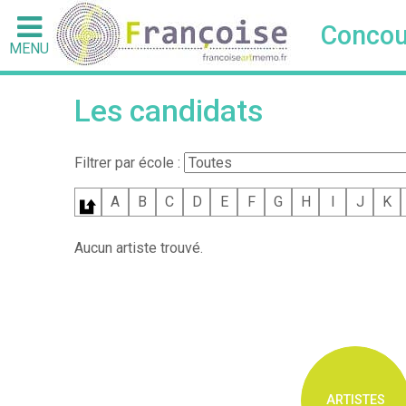
Concou
MENU
Les candidats
Filtrer par école :
A
B
C
D
E
F
G
H
I
J
K
Aucun artiste trouvé.
ARTISTES