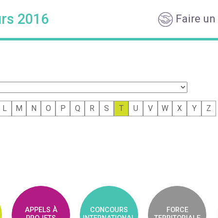
rs 2016
Faire un
L
M
N
O
P
Q
R
S
T
U
V
W
X
Y
Z
APPELS À
CONCOURS
FORCE