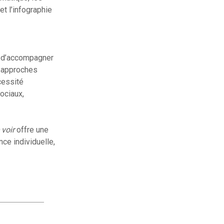
et l’infographie
ue d’accompagner
s approches
cessité
ociaux,
 voir
offre une
nce individuelle,