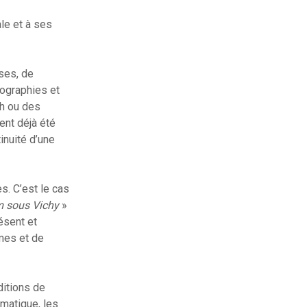
le et à ses
ses, de
fographies et
h ou des
ent déjà été
tinuité d’une
s. C’est le cas
m sous Vichy
»
ésent et
rmes et de
ditions de
imatique, les