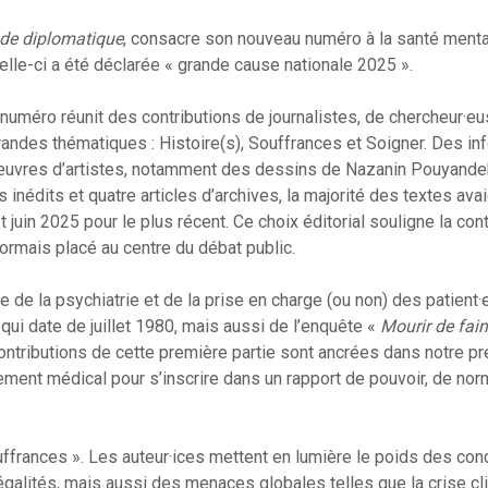
de diplomatique
, consacre son nouveau numéro à la santé menta
celle-ci a été déclarée « grande cause nationale 2025 ».
numéro réunit des contributions de journalistes, de chercheur·eu
randes thématiques : Histoire(s), Souffrances et Soigner. Des in
 œuvres d’artistes, notamment des dessins de Nazanin Pouyande
inédits et quatre articles d’archives, la majorité des textes avai
t juin 2025 pour le plus récent. Ce choix éditorial souligne la con
ormais placé au centre du débat public.
e de la psychiatrie et de la prise en charge (ou non) des patient·e
 qui date de juillet 1980, mais aussi de l’enquête «
Mourir de fai
 contributions de cette première partie sont ancrées dans notre pr
ement médical pour s’inscrire dans un rapport de pouvoir, de no
ffrances ». Les auteur·ices mettent en lumière le poids des con
 inégalités, mais aussi des menaces globales telles que la crise cl