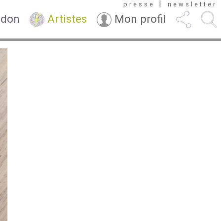
|
presse
newsletter
 don
Artistes
Mon profil