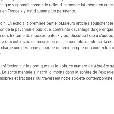
sychique y apparaît comme le reflet d’un monde lui-même en crise 
en France » y est d’autant plus pertinente.
soin. En écho à la première partie, plusieurs articles soulignent le
tion de la psychiatrie publique, contrainte davantage de gérer q
nte des traitements médicamenteux y est discutée face à d’autre
e des initiatives communautaires. L’ensemble insiste sur la né
en charge une personne suppose de tenir compte des contextes s
e.
 et réflexion sur les pratiques et le soin, ce numéro de
Manière de
 La santé mentale s’inscrit ici moins dans la sphère de l’expérie
ilibres et fractures qui traversent notre société contemporaine.