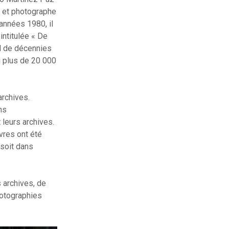
e et photographe
 années 1980, il
intitulée « De
ail de décennies
i plus de 20 000
archives.
ns
 leurs archives.
vres ont été
 soit dans
 archives, de
photographies