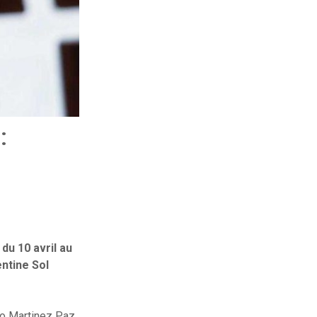
:
du 10 avril au
entine Sol
do Martinez Paz