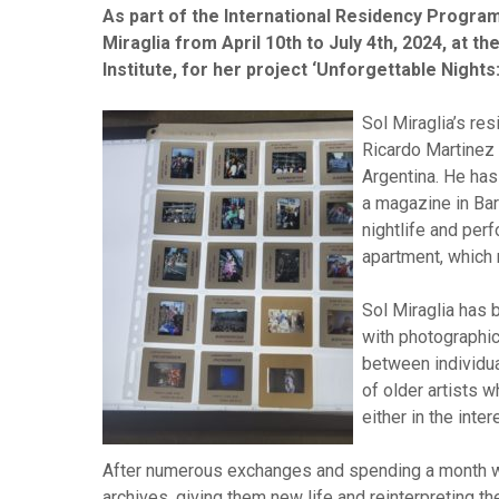
As part of the International Residency Program
Miraglia from April 10th to July 4th, 2024, at th
Institute, for her project ‘Unforgettable Night
Sol Miraglia’s re
Ricardo Martinez 
Argentina. He has
a magazine in Bar
nightlife and per
apartment, which 
Sol Miraglia has 
with photographic
between individual
of older artists 
either in the inte
After numerous exchanges and spending a month wit
archives, giving them new life and reinterpreting 