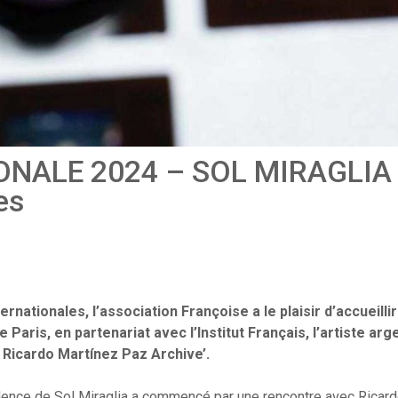
NALE 2024 – SOL MIRAGLIA 
es
ationales, l’association Françoise a le plaisir d’accueillir 
de Paris, en partenariat avec l’Institut Français, l’artiste arg
: Ricardo Martínez Paz Archive’.
idence de Sol Miraglia a commencé par une rencontre avec Ricar