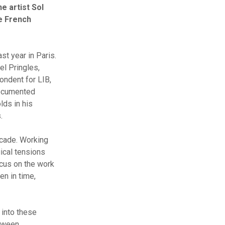
e artist Sol
he French
st year in Paris.
el Pringles,
ondent for LIB,
documented
lds in his
.
ecade. Working
ical tensions
ocus on the work
en in time,
 into these
etween