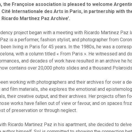
, the Françoise association is pleased to welcome Argentin
e Cité Internationale des Arts in Paris, in partnership with t
s: Ricardo Martínez Paz Archive’.
sidency project began with a meeting with Ricardo Martinez Paz la
Paz is a performer, fashion stylist, and photographer from Coron
 been living in Paris for 45 years. In the 1980s, he was a corresp
celona, with a column titled « From Paris ». He witnessed and 
formances, and decades of work have resulted in an archive he ho
now contains over 20,000 photo slides and a thousand Polaroids
been working with photographers and their archives for over a d
 and film materials, she explores the emotional and epistemolog
s, their creative output, and their archives. Her projects often f
whose works have fallen out of view or favour, and on spaces froz
rest of preservation or through neglect.
h Ricardo Martinez Paz in his apartment, she decided to delve
the author himself. Sol is committed to showing the connection b