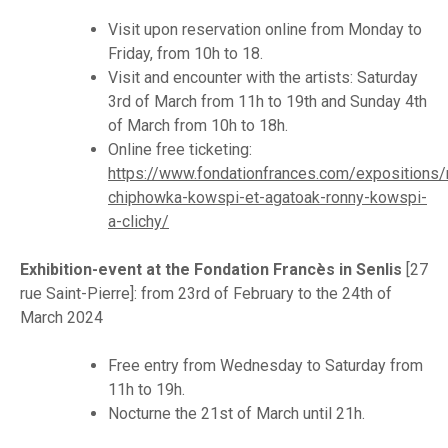
Visit upon reservation online from Monday to
Friday, from 10h to 18.
Visit and encounter with the artists: Saturday
3rd of March from 11h to 19th and Sunday 4th
of March from 10h to 18h.
Online free ticketing:
https://www.fondationfrances.com/expositions/
chiphowka-kowspi-et-agatoak-ronny-kowspi-
a-clichy/
Exhibition-event at the Fondation Francès in Senlis
[27
rue Saint-Pierre]: from 23rd of February to the 24th of
March 2024
Free entry from Wednesday to Saturday from
11h to 19h.
Nocturne the 21st of March until 21h.