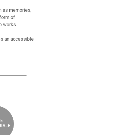
uch as memories,
 form of
eo works.
tes an accessible
E
RIALE