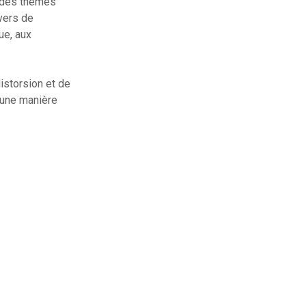
e des thèmes
avers de
ue, aux
distorsion et de
’une manière