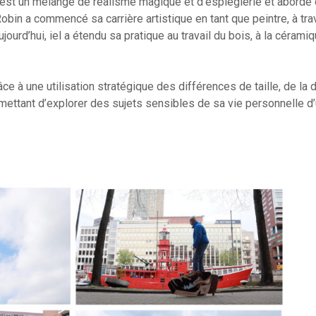
ail est un mélange de réalisme magique et d’espièglerie et abord
. Robin a commencé sa carrière artistique en tant que peintre, à tr
ourd’hui, iel a étendu sa pratique au travail du bois, à la céramiq
ce à une utilisation stratégique des différences de taille, de la 
rmettant d’explorer des sujets sensibles de sa vie personnelle d