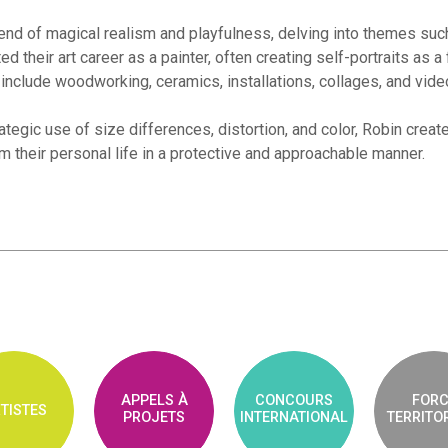
a blend of magical realism and playfulness, delving into themes s
 their art career as a painter, often creating self-portraits as a
 include woodworking, ceramics, installations, collages, and vid
ategic use of size differences, distortion, and color, Robin crea
om their personal life in a protective and approachable manner.
APPELS À
CONCOURS
FORC
TISTES
PROJETS
INTERNATIONAL
TERRITO