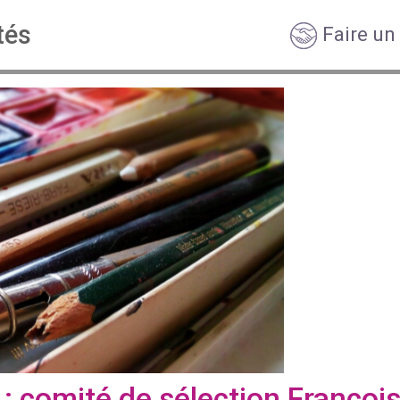
tés
Faire un
: comité de sélection François