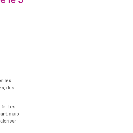
r les
es
, des
.fr
. Les
art
, mais
aloriser