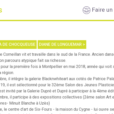
s
Faire un
IA DE CHOCQUEUSE
DIANE DE LONGUEMAR >
 Corneillan vit et travaille dans le sud de la France. Ancien danse
son parcours atypique fait sa richesse.
 pour la première fois à Montpellier en mai 2018, année qui voit 
a région.
bre, il intègre la galerie Blacknwhiteart aux cotés de Patrice Pa
19, il est sélectionné pour le 32ème Salon des Jeunes Plasticie
l est invité par la Galerie Dupré et Dupré à participer à la 4ème édi
bre, il participe à des expositions collectives (2ème salon Art
ères- Minuit Blanche à Uzès)
e, le centre d’art de Six-Fours - la maison du Cygne - lui ouvre 