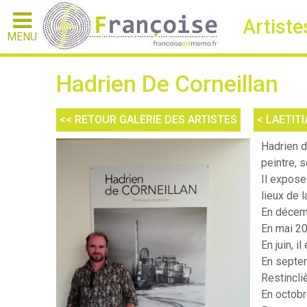
Artiste
MENU
Hadrien De Corneillan
<< RETOUR GALERIE DES ARTISTES
< LAETIT
Hadrien de
peintre, 
Il expose
lieux de l
​En décem
En mai 20
En juin, i
En septem
Restincli
En octobr