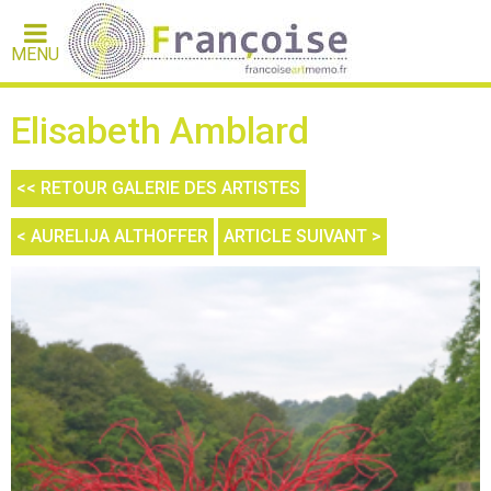
MENU
Elisabeth Amblard
<< RETOUR GALERIE DES ARTISTES
< AURELIJA ALTHOFFER
ARTICLE SUIVANT >