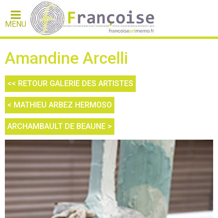
MENU
Amandine Arcelli
<< RETOUR GALERIE DES ARTISTES
< MATHIEU ARBEZ HERMOSO
ARCHAMBAULT DE BEAUNE >