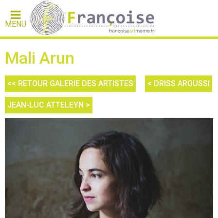
MENU
Mali Arun
<< RETOUR GALERIE DES ARTISTES
< DRISS AROUSSI
JEAN-LUC ATTELEYN >