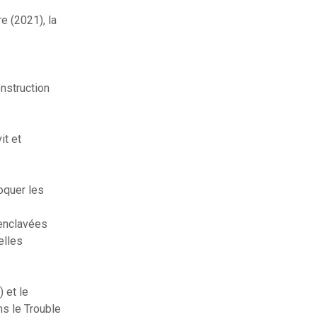
e (2021), la
onstruction
it et
voquer les
 enclavées
elles
 et le
ns le Trouble