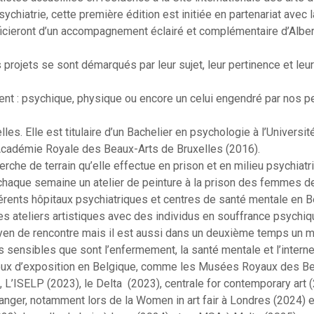
ychiatrie, cette première édition est initiée en partenariat avec l
éficieront d’un accompagnement éclairé et complémentaire d’Alber
s projets se sont démarqués par leur sujet, leur pertinence et leu
ent : psychique, physique ou encore un celui engendré par nos p
elles. Elle est titulaire d’un Bachelier en psychologie à l’Universit
l’Académie Royale des Beaux-Arts de Bruxelles (2016).
herche de terrain qu’elle effectue en prison et en milieu psychiat
chaque semaine un atelier de peinture à la prison des femmes de
fférents hôpitaux psychiatriques et centres de santé mentale en 
s ateliers artistiques avec des individus en souffrance psychiq
oyen de rencontre mais il est aussi dans un deuxième temps un 
 sensibles que sont l’enfermement, la santé mentale et l’intern
ieux d’exposition en Belgique, comme les Musées Royaux des B
, L’ISELP (2023), le Delta (2023), centrale for contemporary art (
ranger, notamment lors de la Women in art fair à Londres (2024) 