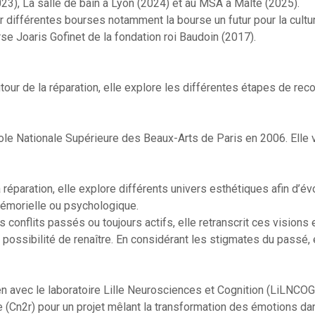
023), La salle de bain à Lyon (2024) et au MSA à Malte (2025).
différentes bourses notamment la bourse un futur pour la cultur
se Joaris Gofinet de la fondation roi Baudoin (2017).
utour de la réparation, elle explore les différentes étapes de rec
cole Nationale Supérieure des Beaux-Arts de Paris en 2006. Elle v
a réparation, elle explore différents univers esthétiques afin d’é
mémorielle ou psychologique.
s conflits passés ou toujours actifs, elle retranscrit ces visions
 possibilité de renaître. En considérant les stigmates du passé, 
en avec le laboratoire Lille Neurosciences et Cognition (LiLNCOG)
 (Cn2r) pour un projet mêlant la transformation des émotions da