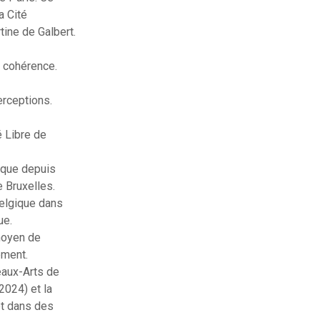
a Cité
tine de Galbert.
r cohérence.
erceptions.
é Libre de
rique depuis
 Bruxelles.
Belgique dans
ue.
moyen de
ement.
eaux-Arts de
2024) et la
et dans des